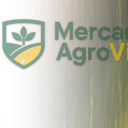
Vial
Generacion y Compresion
Compartir
144
GRUPO GENERADOR LEEGA LG44GS
GRUPO GENERADOR Marca LEEGA Modelo LG44GS Precio de con
San Juan , Argentina