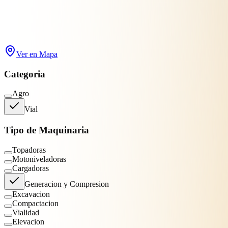
Buscar
Filtros
2
Ver en Mapa
Categoria
Agro
Vial
Tipo de Maquinaria
Topadoras
Motoniveladoras
Cargadoras
Generacion y Compresion
Excavacion
Compactacion
Vialidad
Elevacion