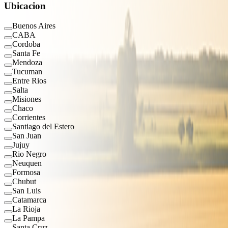
Ubicacion
Buenos Aires
CABA
Cordoba
Santa Fe
Mendoza
Tucuman
Entre Rios
Salta
Misiones
Chaco
Corrientes
Santiago del Estero
San Juan
Jujuy
Rio Negro
Neuquen
Formosa
Chubut
San Luis
Catamarca
La Rioja
La Pampa
Santa Cruz