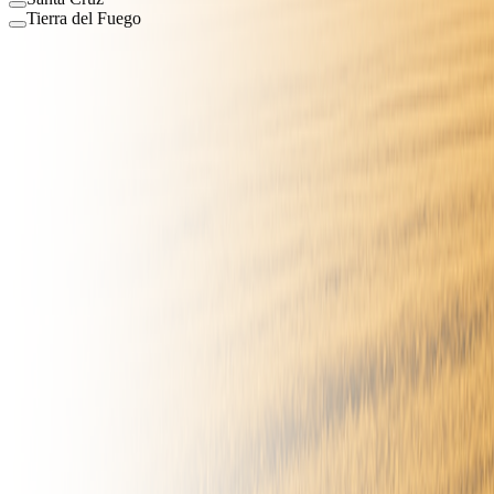
Tierra del Fuego
7
Maquinarias Disponibles
Filtros
2
Ordenar por:
Filtros activos:
Vial
Generacion y Compresion
Limpiar todo