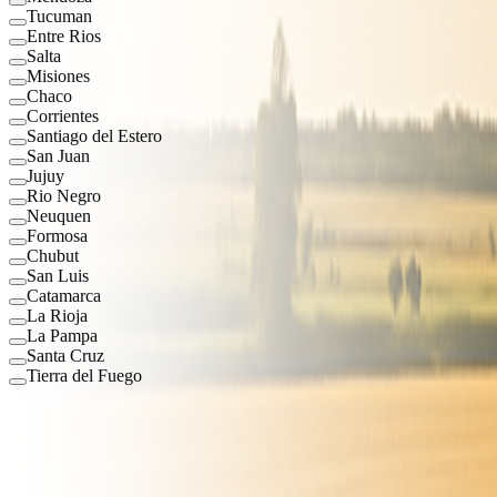
Tucuman
Entre Rios
Salta
Misiones
Chaco
Corrientes
Santiago del Estero
San Juan
Jujuy
Rio Negro
Neuquen
Formosa
Chubut
San Luis
Catamarca
La Rioja
La Pampa
Santa Cruz
Tierra del Fuego
282
Maquinarias Disponibles