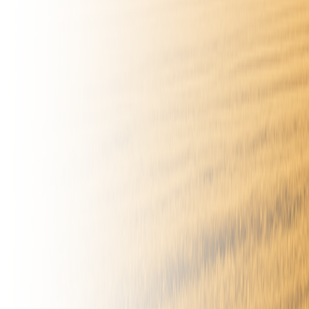
Filtros
2
Ordenar por:
Filtros activos:
Agro
Tractores
Limpiar todo