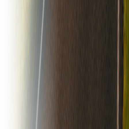
El marketplace lider en Argentina para la compra y venta de
maquinaria agricola y vial.
Agro
Tractores
Cosechadoras
Sembradoras
Pulverizadoras
Acoplados
Implementos
Vial
Motoniveladoras
Retroexcavadoras
Excavadoras
Compactadores
Palas Cargadoras
Camiones
Contacto