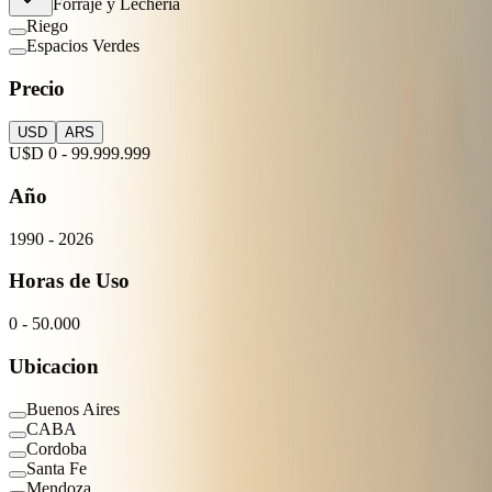
Forraje y Lecheria
Riego
Espacios Verdes
Precio
USD
ARS
U$D
0
-
99.999.999
Año
1990
-
2026
Horas de Uso
0
-
50.000
Ubicacion
Buenos Aires
CABA
Cordoba
Santa Fe
Mendoza