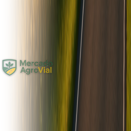
Agro
Forraje y Lecheria
Compartir
122
Picadora Gomselmash MVK 800e
Picadora de Forraje GOMSELMASH MVK 800E Año: 2006 GSM
4500 Tracción doble Rodado simple Plat Pies GSM 4500
CABEZAL 4,5 MTS Y RECOLECTOR PASTURA Consultar