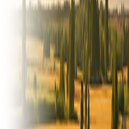
Compartir
165
Pala Forrajera PF500 .
CAPACIDAD 1/2 m³. ALTURA DE TRABAJO 3.20 m.
CAPACIDAD DE CARGA 1000 kg. BALDE 0.5 m³ reforzado.
ANCHO DE BALDE 1.85 m. SISTEMA DE ACOPLE Y
DESACOPLE Sistema rápido de accesorios funcionales del tractor
por medio de dos pernos de acero. ACCESORIOS OPCIONALES
Mordaza para desgarrar silo, pinche levanta rollos, levanta pallets y
aguilón levanta bolsones. Contado: USD14.000 Evaluamos
financiación Entrega inmediata Listo para transferir
2026
Cordoba , Argentina
USD 14.000