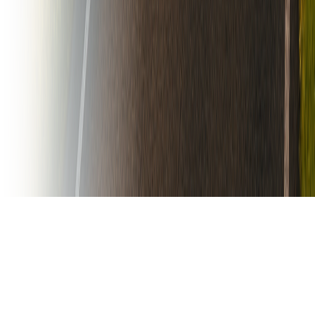
admin@mercadoagrovial.com
+54 9 11 3787 1787
Argentina
Los precios publicados son sin impuestos
©
2026
MercadoAgroVial de Grupo Nazar. Todos los derechos
reservados.
Cargando visitas de hoy...