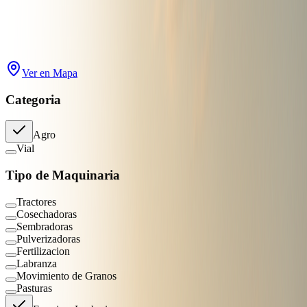
Buscar
Filtros
2
Ver en Mapa
Categoria
Agro
Vial
Tipo de Maquinaria
Tractores
Cosechadoras
Sembradoras
Pulverizadoras
Fertilizacion
Labranza
Movimiento de Granos
Pasturas