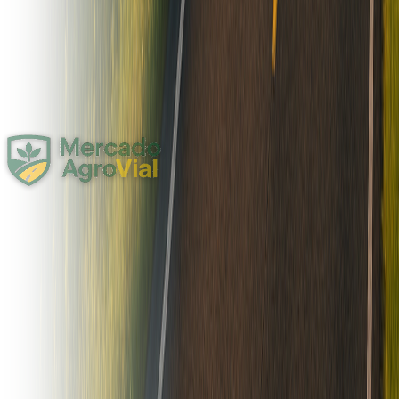
Agro
Forraje y Lecheria
Compartir
118
Picadora Class 930
Picadora Class 930 Año 2010 Horas de trabajo: 14.000 Tracción
simple Rodado simple Contado U$s 227.000 Financiación hasta 4
años, descuento contado Entrega Inmediata
2010