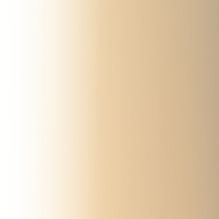
Filtros
2
Ordenar por:
Filtros activos:
Agro
Forraje y Lecheria
Limpiar todo