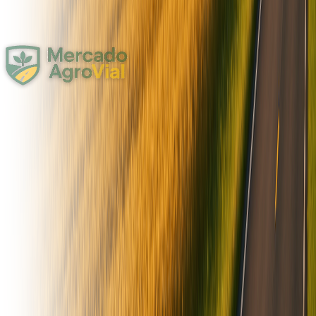
Agro
Forraje y Lecheria
Compartir
135
Carro forrajero CF15 .
TRANSMISIÓN Con reductor hidráulico. VOLUMEN DE
CARGA 15 m³ sin cobertura adicional. CAPACIDAD DE
CARGA 7.000 kg. ACCIONAMIENTO Barra cardánica protegida.
Limitador a bulón de corte incorporado. TRACTOR REQUERIDO
Potencia 80 HP - PTO 540 rpm. DESCARGA Delantera sobre
lateral derecho (opcional lateral izquierdo) o trasera con mecanismo
inversor. RODADO 900 x 16 10T - Cantidad 4. TREN DE
RODADO Delantero: Aro a bolita de 8 TN y eje con elásticos
63X10X13. ACARREADOR PRINCIPAL (DE PISO) Cadena
eslabón nº 100. ACARREADOR TRANSVERSAL Dos (2)