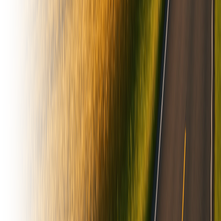
cadenas a rodillos de paso 2 1/2” A1 con varillas transversales.
ROLOS ESPARCIDORES Cantidad 3. Montados sobre
rodamientos. COMPUERTA TRASERA Puerta levadiza de
apertura y cierre manual. COBERTURA SUPERIOR Opcional.
Contado: USD24.520 Evaluamos financion Entrega inmediata Listo
para transferir
2026
Cordoba, Argentina
USD 24.600