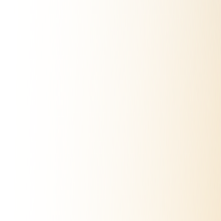
Volver al catalogo
Vial
Tractores
Tractor Tractores 1993
Compartir